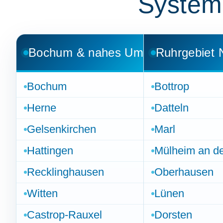
System
Bochum & nahes Umfeld
Ruhrgebiet 
Bochum
Bottrop
Herne
Datteln
Gelsenkirchen
Marl
Hattingen
Mülheim an de
Recklinghausen
Oberhausen
Witten
Lünen
Castrop-Rauxel
Dorsten