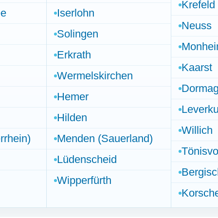
Krefeld
ee
Iserlohn
Neuss
Solingen
Monhei
Erkrath
Kaarst
Wermelskirchen
Dorma
Hemer
Leverk
Hilden
Willich
rrhein)
Menden (Sauerland)
Tönisvo
Lüdenscheid
Bergis
Wipperfürth
Korsch