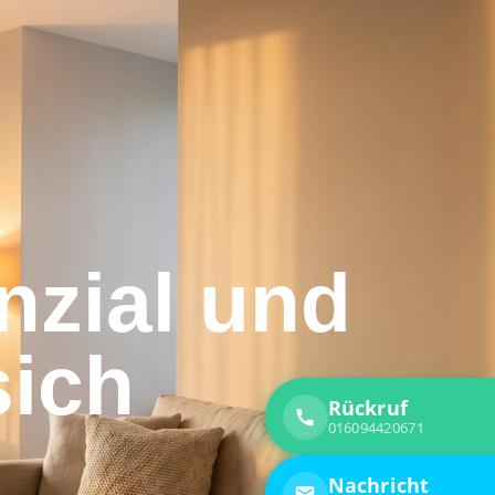
enzial und
sich