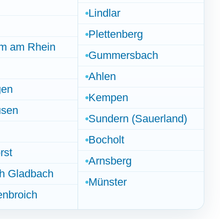
Lindlar
Plettenberg
m am Rhein
Gummersbach
Ahlen
gen
Kempen
usen
Sundern (Sauerland)
Bocholt
rst
Arnsberg
ch Gladbach
Münster
enbroich