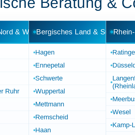
ische Beratung & C
Nord & West
Bergisches Land & Süden
Rhein-
Hagen
Rating
Ennepetal
Düsseld
Schwerte
Langenf
(Rheinl
r Ruhr
Wuppertal
Meerbu
Mettmann
Wesel
Remscheid
Kamp-Li
Haan