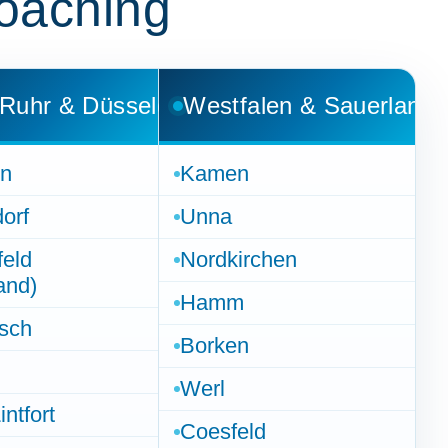
oaching
Ruhr & Düsseldorf
Westfalen & Sauerland
en
Kamen
orf
Unna
eld
Nordkirchen
and)
Hamm
sch
Borken
Werl
ntfort
Coesfeld