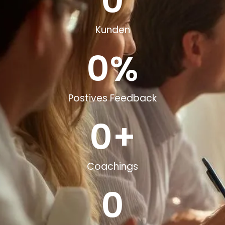
0
Kunden
0
%
Postives Feedback
0
+
Coachings
0