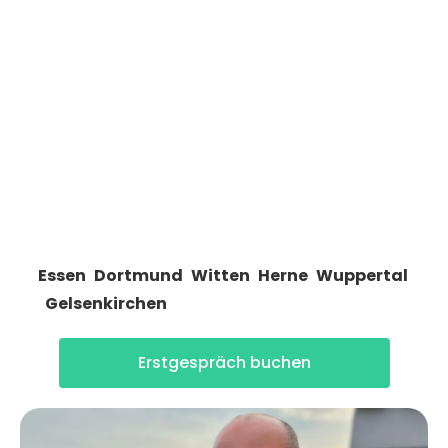
Weiterentwicklung begleite ich Menschen in
Bochum und Umgebung. Mein Ansatz kombiniert
fundierte Methoden mit einem offenen,
wertschätzenden Dialog. Dabei steht Ihre
individuelle Situation immer im Mittelpunkt. Ich
biete Coaching sowohl vor Ort in Bochum als
auch online an, sodass Sie flexibel entscheiden
können, wie und wo Sie gecoacht werden
möchten. Weiterhin biete ich Supervision
in
Essen
,
Dortmund
,
Witten
,
Herne
,
Wuppertal
u
nd
Gelsenkirchen
an.
Erstgespräch buchen