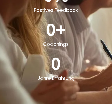
Postives Feedback
0
+
Coachings
0
Jahre Erfahrung