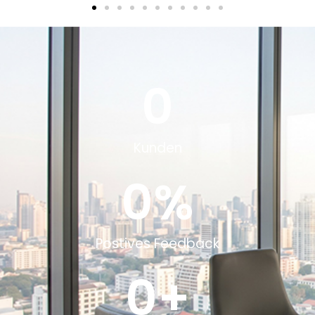
0
Kunden
0
%
Postives Feedback
0
+