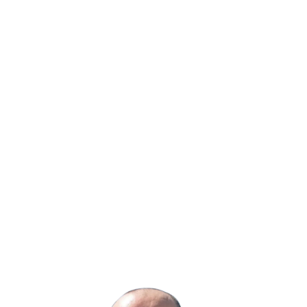
Coaching-Leistungen im Rahmen der
Unternehmensberatung variieren je nach der
Komplexität der Projekte, der Dauer der
Zusammenarbeit sowie den spezifischen
Anforderungen Ihres Unternehmens.
Mein Ziel ist es, durch eine umfassende und
zielgerichtete Beratung einen nachhaltigen
Nutzen für Ihr Unternehmen zu erzielen. Dabei
stehe ich Ihnen zur Verfügung, um Ihre
Anforderungen im Detail zu besprechen und ein
auf Ihr Unternehmen zugeschnittenes Angebot zu
erstellen.