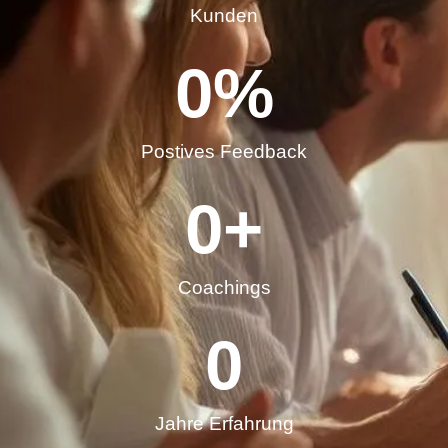
Kunden
0
%
Postives Feedback
0
+
Coachings
0
Jahre Erfahrung