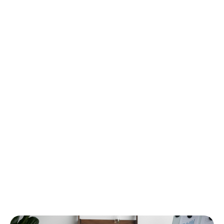
Aktives Zuhören: Aufmerksamkeit zeigen und
auf das Gesagte eingehen.
Konstruktives Feedback: Kritik respektvoll
äußern und mit Lösungsvorschlägen verbinden.
Empathie zeigen: Die Perspektive des
Gegenübers verstehen und einfühlsam
reagieren.
Positive Sprache: Freundlich, respektvoll und
ermutigend kommunizieren.
Klare und wertschätzende Kommunikation stärkt
Beziehungen, minimiert Missverständnisse und
fördert eine positive Arbeitsatmosphäre.