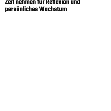
Zeit nehmen für Reflexion und
persönliches Wachstum
Zeit für Reflexion und persönliches Wachstum zu
investieren, ist essenziell für nachhaltige
Entwicklung und Erfolg.
Regelmäßige Reflexion: Erfahrungen und
Entscheidungen bewusst hinterfragen, um
daraus zu lernen.
Feedback annehmen: Offen für Rückmeldungen
sein und diese als Chance nutzen.
Ziele setzen: Klar definieren, wo und wie
persönliche Stärken weiterentwickelt werden
können.
Weiterbildung planen: Zeit für neue Fähigkeiten,
Wissen und Perspektiven einräumen.