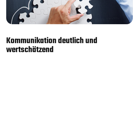
Kommunikation deutlich und
wertschätzend
Deutliche und wertschätzende Kommunikation ist
der Schlüssel zu erfolgreicher Zusammenarbeit.
Klarheit sorgt dafür, dass Botschaften präzise
und verständlich ankommen, während
Wertschätzung Respekt und Vertrauen fördert.
Tipps für Sie als Führungskraft:
Klare Botschaften: Einfach, konkret und
zielgerichtet formulieren.