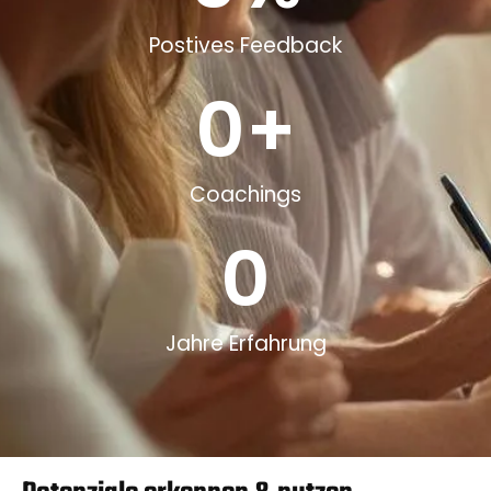
Postives Feedback
0
+
Coachings
0
Jahre Erfahrung