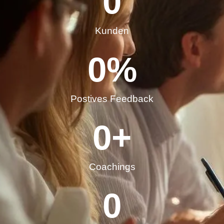
0
Kunden
0
%
Postives Feedback
0
+
Coachings
0