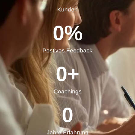
Kunden
0
%
Postives Feedback
0
+
Coachings
0
Jahre Erfahrung