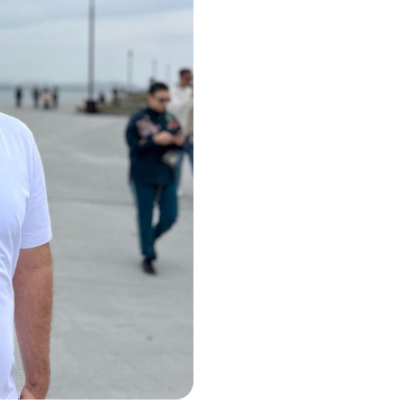
Beispiel: „Warum reagiere i
gereizt?“
Selbstregulation
Die Fähigkeit, impulsive Re
auszudrücken.
Empathie
Die Fähigkeit, die Gefühle
Beispiel: „Wie fühlt sich 
reagieren?“
Soziale Kompetenzen
Aufbau und Pflege von Bez
Konfliktlösung.