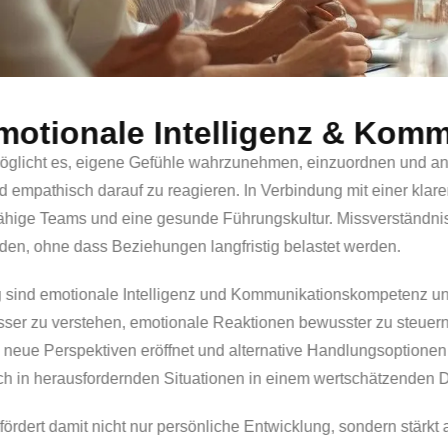
Warum ist emotionale
Emotionale Intelligenz ermöglicht es, eigen
Menschen zu erkennen und empathisch darauf zu
stabile Beziehungen, tragfähige Teams und ein
gemeinsam entwickelt werden, ohne dass Bezie
Im systemischen Coaching sind emotionale Int
dabei, innere Prozesse besser zu verstehen, e
Reflexionsprozess werden neue Perspektiven erö
achtsam zu setzen und auch in herausfordernde
Systemisches Coaching
fördert damit nicht n