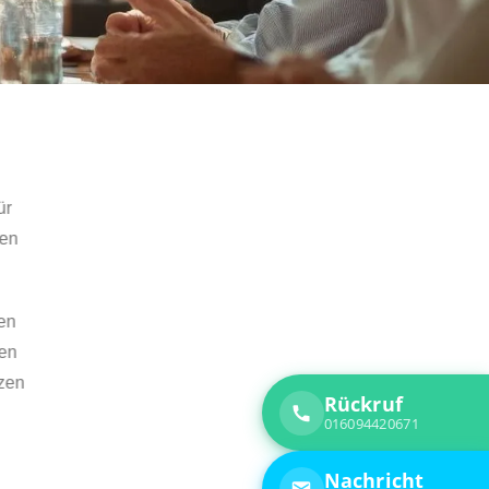
 wichtig?
cken, ebenso wie die Emotionen anderer
unikation schafft sie die Voraussetzung für
, Konflikte offen angesprochen und Lösungen
. Sie unterstützen Klientinnen und Klienten
kationsmuster zu reflektieren. Durch diesen
nen, Bedürfnisse klar zu formulieren, Grenzen
nzen, die im beruflichen Alltag, in