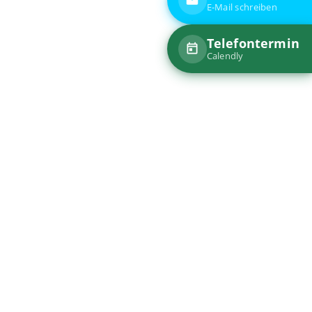
 Auseinandersetzung mit Emotionen und
für nachhaltige Veränderungsprozesse und
tionale
eibt die Fähigkeit, eigene Emotionen und die
, zu verstehen und gezielt zu beeinflussen.
onen:
hle zu erkennen und ihre Auswirkungen auf das