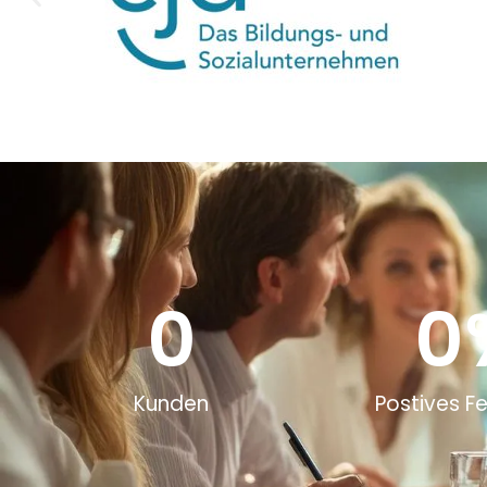
0
0
Kunden
Postives 