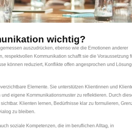
 Intelligenz & Kommunikation
e Gefühle wahrzunehmen, einzuordnen und angemessen auszudrü
 reagieren. In Verbindung mit einer klaren, respektvollen Komm
e gesunde Führungskultur. Missverständnisse können reduziert
hungen langfristig belastet werden.
elligenz und Kommunikationskompetenz unverzichtbare Elemente
motionale Reaktionen bewusster zu steuern und eigene Kommuni
ffnet und alternative Handlungsoptionen sichtbar. Klienten ler
n Situationen in einem wertschätzenden Dialog zu bleiben.
ur persönliche Entwicklung, sondern stärkt auch soziale Kompete