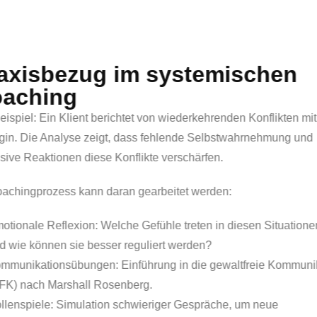
Praxisbezug im syst
Coaching
Ein Beispiel: Ein Klient berichtet von wiederke
Kollegin. Die Analyse zeigt, dass fehlende S
impulsive Reaktionen diese Konflikte verschärf
Im Coachingprozess kann daran gearbeitet wer
Emotionale Reflexion: Welche Gefühle treten
und wie können sie besser reguliert werden
Kommunikationsübungen: Einführung in die 
(GFK) nach Marshall Rosenberg.
Rollenspiele: Simulation schwieriger Gespr