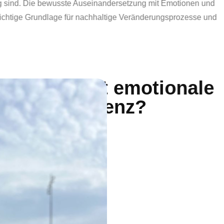
chen Beziehungen von zentraler Bedeutung sind. Die bewusste
t, Selbstsicherheit und Verbindung – eine wichtige Grundlage 
Was ist emo
Intelligenz?
Emotionale Intelligenz beschr
anderer Menschen zu erkennen
Sie umfasst mehrere Dimensi
Selbstwahrnehmung
Die Fähigkeit, eigene Gefü
Verhalten zu verstehen.