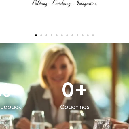
%
0
+
Feedback
Coachings