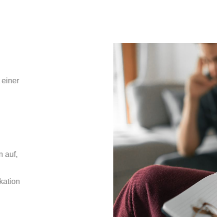
emischen
hrenden Konflikten mit einer
elbstwahrnehmung und
en.
den:
 in diesen Situationen auf,
?
gewaltfreie Kommunikation
äche, um neue