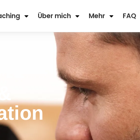
aching
Über mich
Mehr
FAQ
e
 &
tion