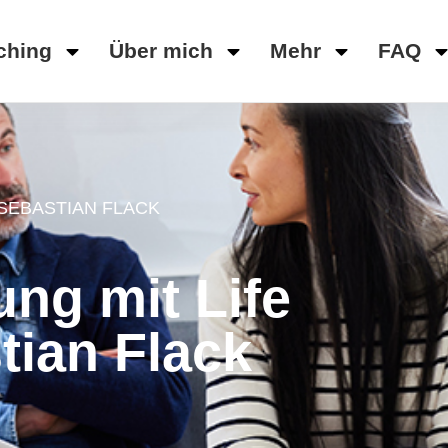
ching
Über mich
Mehr
FAQ
SEBASTIAN FLACK
ng mit Life
ian Flack