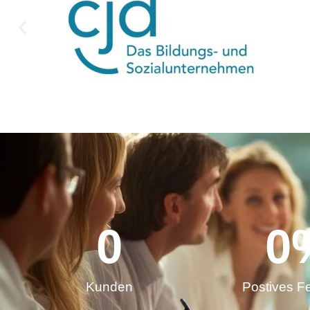
0
0
Kunden
Postives F