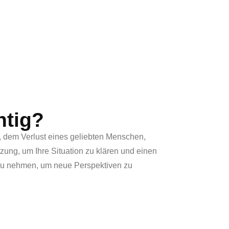
und neue Wege
nd soziale Ängste
e Belastungen
hen
htig?
, dem Verlust eines geliebten Menschen,
zung, um Ihre Situation zu klären und einen
h zu nehmen, um neue Perspektiven zu