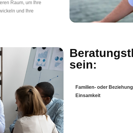
heren Raum, um Ihre
wickeln und Ihre
Beratungs
sein:
Bewältigung von schwieri
Familien- oder Beziehun
Einsamkeit
und soziale Iso
Konflikte und Entscheidun
Ängste, Antriebslosigkeit o
Konflikte auf der Arbeit od
Verlust eines Menschen, de