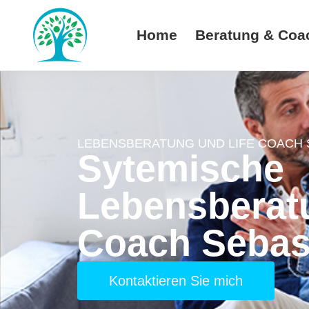
Home
Beratung & Coa
LEBENSBERATUNG UND LIFE COACH 
Sytemische
Lebensberatu
Coach Sebast
Kontaktieren Sie mich