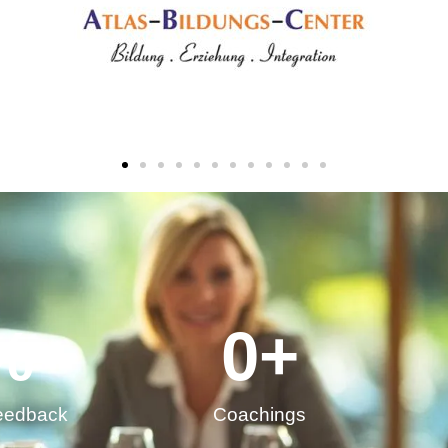
%
0
+
eedback
Coachings