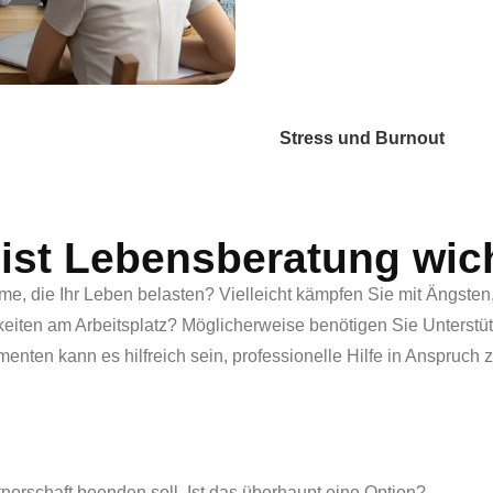
Veränderungen im Leben 
Kommunikationsprobleme u
soziale und wirtschaftlich
Schwierigkeiten mit Mensc
Stress und Burnout
st Lebensberatung wic
, die Ihr Leben belasten? Vielleicht kämpfen Sie mit Ängsten
eiten am Arbeitsplatz? Möglicherweise benötigen Sie Unterstüt
enten kann es hilfreich sein, professionelle Hilfe in Anspruc
tnerschaft beenden soll. Ist das überhaupt eine Option?