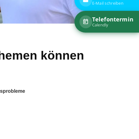
themen können
gen Lebensphase und Ereignissen
gsprobleme
lation
gsfindung
der das Gefühl der Sinnlosigkeit
er im Studium
n man sehr geliebt hat