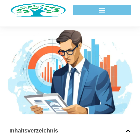
Beratung & Coaching
Inhaltsverzeichnis