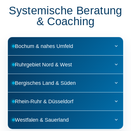
Systemische Beratung
& Coaching
Bochum & nahes Umfeld
Bochum
Ruhrgebiet Nord & West
Herne
Bottrop
Bergisches Land & Süden
Gelsenkirchen
Datteln
Hattingen
Hagen
Rhein-Ruhr & Düsseldorf
Marl
Recklinghausen
Ennepetal
Mülheim an der Ruhr
Ratingen
Westfalen & Sauerland
Witten
Schwerte
Oberhausen
Düsseldorf