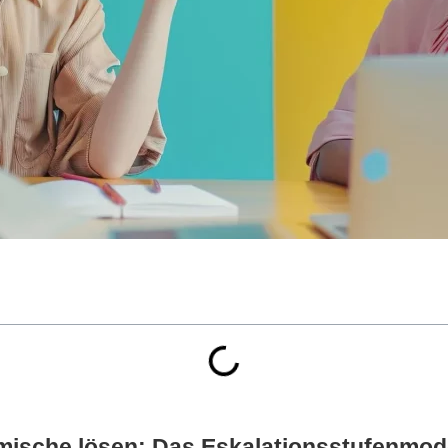
mische lösen: Das Eskalationsstufenmodel