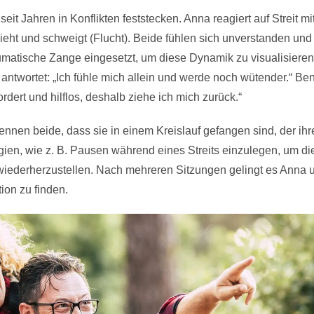
seit Jahren in Konflikten feststecken. Anna reagiert auf Streit 
eht und schweigt (Flucht). Beide fühlen sich unverstanden und e
umatische Zange eingesetzt, um diese Dynamik zu visualisieren.
 antwortet: „Ich fühle mich allein und werde noch wütender.“ Ben
rdert und hilflos, deshalb ziehe ich mich zurück.“
ennen beide, dass sie in einem Kreislauf gefangen sind, der ihr
tegien, wie z. B. Pausen während eines Streits einzulegen, um d
 wiederherzustellen. Nach mehreren Sitzungen gelingt es Anna 
on zu finden.