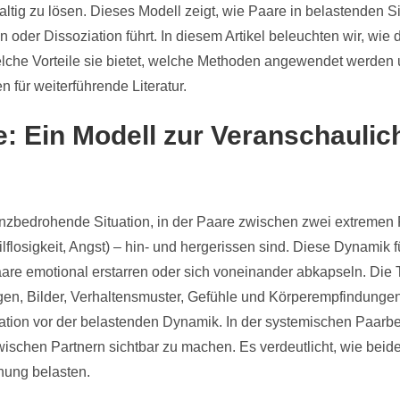
ltig zu lösen. Dieses Modell zeigt, wie Paare in belastenden 
oder Dissoziation führt. In diesem Artikel beleuchten wir, wie
lche Vorteile sie bietet, welche Methoden angewendet werden u
für weiterführende Literatur.
: Ein Modell zur Veranschauli
enzbedrohende Situation, in der Paare zwischen zwei extremen
lflosigkeit, Angst) – hin- und hergerissen sind. Diese Dynamik fü
Paare emotional erstarren oder sich voneinander abkapseln. Die
n, Bilder, Verhaltensmuster, Gefühle und Körperempfindungen v
ulation vor der belastenden Dynamik. In der systemischen Paarber
hen Partnern sichtbar zu machen. Es verdeutlicht, wie beide 
hung belasten.