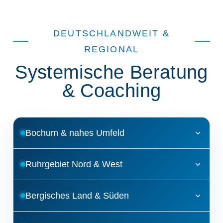
DEUTSCHLANDWEIT &
REGIONAL
Systemische Beratung
& Coaching
Bochum & nahes Umfeld
Bochum
Ruhrgebiet Nord & West
Herne
Bottrop
Bergisches Land & Süden
Gelsenkirchen
Datteln
Hattingen